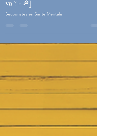
[ 🔎 𝐓𝐨𝐮𝐭 𝐩𝐞𝐮𝐭 𝐜𝐨𝐦𝐦𝐞𝐧𝐜𝐞𝐫 𝐩𝐚𝐫
𝐮𝐧𝐞 𝐬𝐢𝐦𝐩𝐥𝐞 𝐜𝐨𝐧𝐯𝐞𝐫𝐬𝐚𝐭𝐢𝐨𝐧, 𝐝é𝐛𝐮𝐭𝐚𝐧𝐭
𝐩𝐚𝐫 𝐞𝐱𝐞𝐦𝐩𝐥𝐞 𝐩𝐚𝐫 𝐮𝐧 « 𝐜𝐨𝐦𝐦𝐞𝐧𝐭 𝐜̧𝐚
𝐯𝐚 ? » 🔎]
Secouristes en Santé Mentale