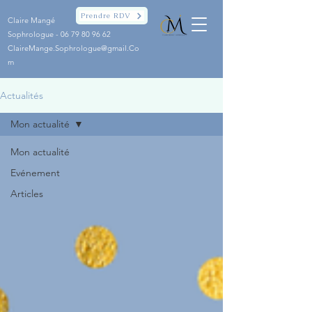
Prendre RDV
Claire Mangé
Sophrologue -
06 79 80 96 62
ClaireMange.Sophrologue@gmail.Co
m
Actualités
Mon actualité
Mon actualité
Evénement
Articles