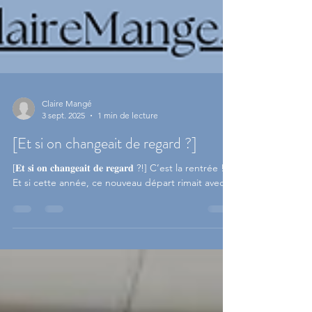
Claire Mangé
3 sept. 2025
1 min de lecture
[Et si on changeait de regard ?]
[𝐄𝐭 𝐬𝐢 𝐨𝐧 𝐜𝐡𝐚𝐧𝐠𝐞𝐚𝐢𝐭 𝐝𝐞 𝐫𝐞𝐠𝐚𝐫𝐝 ?!] C’est la rentrée !
Et si cette année, ce nouveau départ rimait avec...