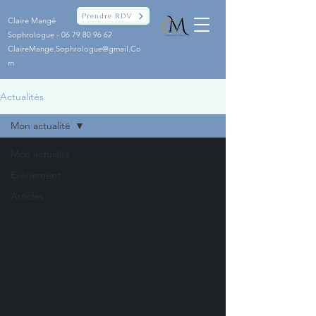
Prendre RDV
Claire Mangé
Sophrologue -
06 79 80 96 62
ClaireMange.Sophrologue@gmail.Co
m
Actualités
Mon actualité
Mon actualité
Evénement
Articles