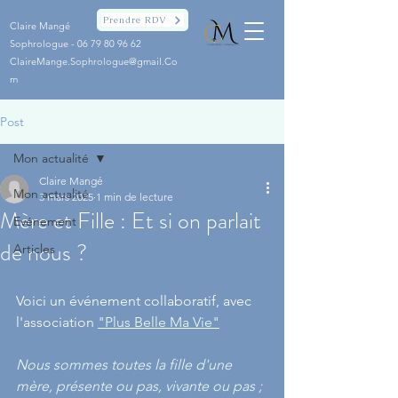
Prendre RDV
Claire Mangé
Sophrologue -
06 79 80 96 62
ClaireMange.Sophrologue@gmail.Co
m
Post
Mon actualité
Claire Mangé
Mon actualité
3 mars 2025
1 min de lecture
Mère et Fille : Et si on parlait
Evénement
de nous ?
Articles
Voici un événement collaboratif, avec 
l'association 
"Plus Belle Ma Vie"
Nous sommes toutes la fille d'une 
mère, présente ou pas, vivante ou pas ; 