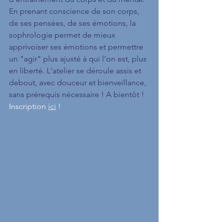
En prenant conscience de son corps, 
de ses pensées, de ses émotions, la 
sophrologie permet de mieux 
apprivoiser ses émotions et permettre 
un "agir" plus ajusté à qui l'on est, plus 
en liberté. L'atelier se déroule assis et 
debout, avec douceur et bienveillance, 
sans prérequis nécessaire ! A bientôt !
Inscription 
ici
 !